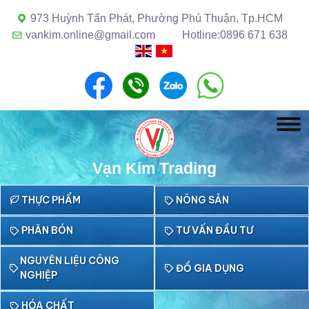
973 Huỳnh Tấn Phát, Phường Phú Thuận, Tp.HCM
vankim.online@gmail.com
Hotline:0896 671 638
Vạn Kim Trading
THỰC PHẨM
NÔNG SẢN
PHÂN BÓN
TƯ VẤN ĐẦU TƯ
NGUYÊN LIỆU CÔNG
ĐỒ GIA DỤNG
NGHIỆP
HÓA CHẤT