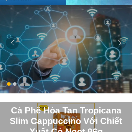
Cà Phê Hòa Tan Tropicana
Slim Cappuccino Với Chiết
Xuất Cỏ Ngọt 96g