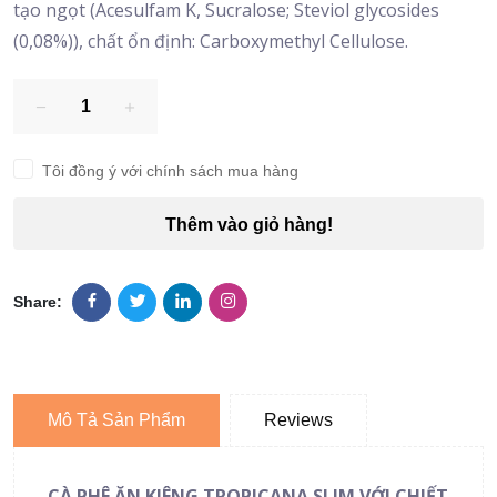
tạo ngọt (Acesulfam K, Sucralose; Steviol glycosides
(0,08%)), chất ổn định: Carboxymethyl Cellulose.
Tôi đồng ý với chính sách mua hàng
Thêm vào giỏ hàng!
Share:
Mô Tả Sản Phẩm
Reviews
CÀ PHÊ ĂN KIÊNG TROPICANA SLIM VỚI CHIẾT