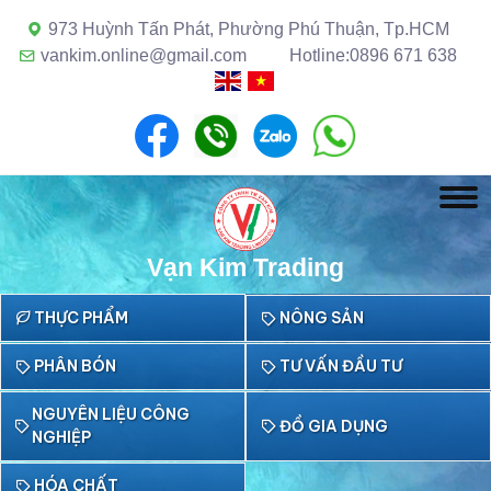
973 Huỳnh Tấn Phát, Phường Phú Thuận, Tp.HCM
vankim.online@gmail.com
Hotline:0896 671 638
Vạn Kim Trading
THỰC PHẨM
NÔNG SẢN
PHÂN BÓN
TƯ VẤN ĐẦU TƯ
NGUYÊN LIỆU CÔNG
ĐỒ GIA DỤNG
NGHIỆP
HÓA CHẤT