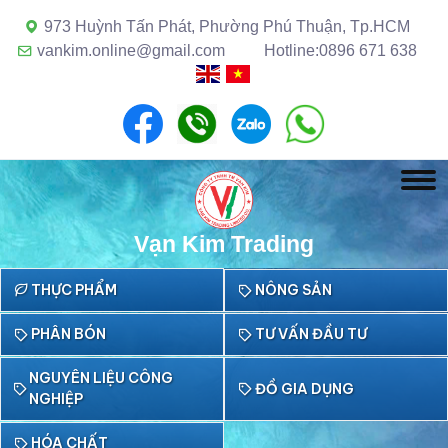
973 Huỳnh Tấn Phát, Phường Phú Thuận, Tp.HCM
vankim.online@gmail.com
Hotline:0896 671 638
Vạn Kim Trading
THỰC PHẨM
NÔNG SẢN
PHÂN BÓN
TƯ VẤN ĐẦU TƯ
NGUYÊN LIỆU CÔNG
ĐỒ GIA DỤNG
NGHIỆP
HÓA CHẤT