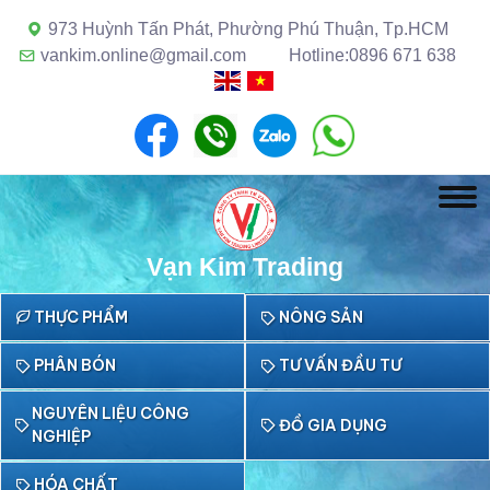
973 Huỳnh Tấn Phát, Phường Phú Thuận, Tp.HCM
vankim.online@gmail.com
Hotline:0896 671 638
Vạn Kim Trading
THỰC PHẨM
NÔNG SẢN
PHÂN BÓN
TƯ VẤN ĐẦU TƯ
NGUYÊN LIỆU CÔNG
ĐỒ GIA DỤNG
NGHIỆP
HÓA CHẤT